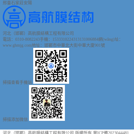
邢臺
石家莊
安陽
河北（邯鄲）高航膜結構工程有限公司
電話：0310-8082243
手機：15333102243
13131006884
網(wǎng)址：
www.ghmjg.com
地址：邯鄲市中華北大街中華大廈901號
掃描查看手機站
掃描添加微信
河北（邯鄲）高航膜結構工程有限公司 版權所有
冀ICP備2023044481