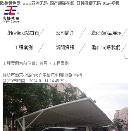
欧美黄色网_www亚洲无码_国产超碰在线_日韩激情无码_91av视频
網(wǎng)站首頁
公司簡介
產(chǎn)品展示
工程案例
新聞資訊
聯(lián)系我們
工程案例
當前位置：
首頁
>
工程案例
廊坊市瀕京小區(qū)充電樁汽車棚膜結(jié)構
發(fā)布時間：2024-01-11 14:45:39