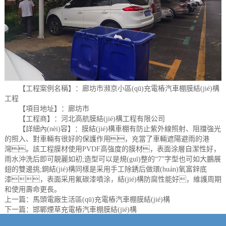
【工程案例名稱】：廊坊市瀕京小區(qū)充電樁汽車棚膜結(jié)構
工程
【項目地址】：廊坊市
【工程商】：河北高航膜結(jié)構工程有限公司
【詳細內(nèi)容】：膜結(jié)構車棚有防止紫外線照射、阻擋強光
的照入、對車輛有很好的保護作用，充當了車輛遮陽避雨的港
灣。該工程膜材使用PVDF高強度的膜材，表面涂層自潔性好，
雨水沖洗后即可靚麗如初;造型可以是規(guī)整的“7”字型也可如大鵬展
翅的雙邊挑;鋼結(jié)構同樣是采用手工除銹后做環(huán)氧富鋅底
漆，表面采用氟碳漆噴涂，結(jié)構防腐性能好，維護周期
和使用壽命更長。
上一篇：
馬頭電廠生活區(qū)充電樁汽車棚膜結(jié)構
下一篇：
邯鄲煙草充電樁汽車棚膜結(jié)構