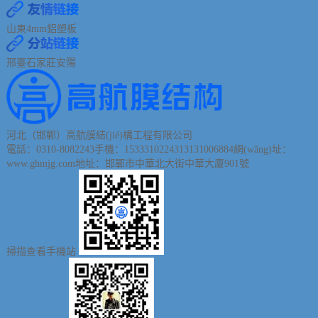
山東4mm鋁塑板
邢臺
石家莊
安陽
河北（邯鄲）高航膜結(jié)構工程有限公司
電話：0310-8082243
手機：15333102243
13131006884
網(wǎng)址：
www.ghmjg.com
地址：邯鄲市中華北大街中華大廈901號
掃描查看手機站